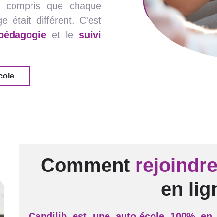
à compris que chaque
 était différent. C'est
pédagogie
et le
suivi
cole
Comment
rejoindr
en lig
Candilib est une auto-école 100% en 