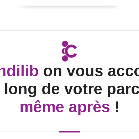
ndilib
on vous ac
 long de votre par
même après
!