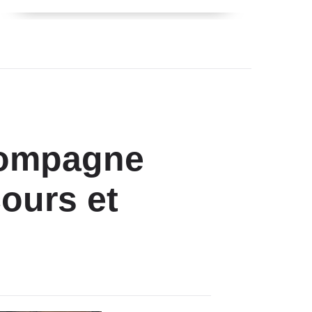
compagne
cours et